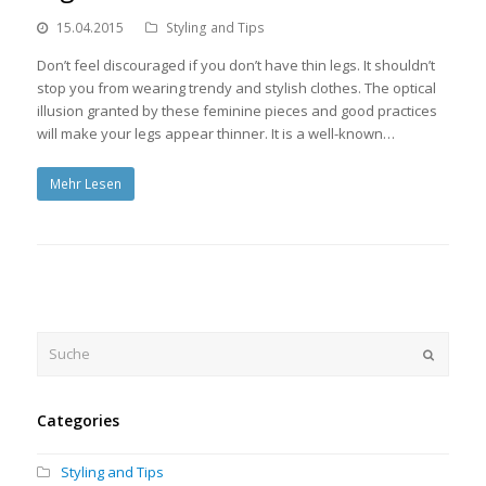
15.04.2015
Styling and Tips
Don’t feel discouraged if you don’t have thin legs. It shouldn’t
stop you from wearing trendy and stylish clothes. The optical
illusion granted by these feminine pieces and good practices
will make your legs appear thinner. It is a well-known…
Mehr Lesen
Suche
OK
Categories
Styling and Tips