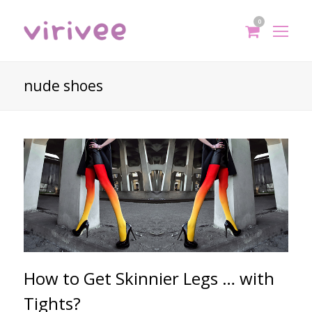
0
shoppi
Op
cart
Mo
Me
nude shoes
How to Get Skinnier Legs … with
Tights?