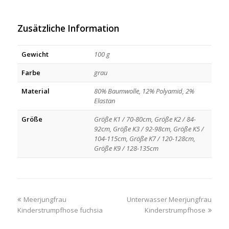
Zusätzliche Information
Gewicht
100 g
Farbe
grau
Material
80% Baumwolle, 12% Polyamid, 2%
Elastan
Größe
Größe K1 / 70-80cm, Größe K2 / 84-
92cm, Größe K3 / 92-98cm, Größe K5 /
104-115cm, Größe K7 / 120-128cm,
Größe K9 / 128-135cm
previous
next
Meerjungfrau
Unterwasser Meerjungfrau
post:
post:
Kinderstrumpfhose fuchsia
Kinderstrumpfhose