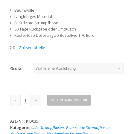
Baumwolle
Langlebiges Material
Blickdichte Strumpfhose
60 Tage Rückgabe oder Umtausch
Kostenlose Lieferung ab Bestellwert 70 Euro!
Größentabelle
Größe
Meerjungfrau
IN DEN WARENKORB
Kinderstrumpfhose
grau
Menge
Art.-Nr.:
KID035
Kategorien:
Alle Strumpfhosen
,
Gemusterte Strumpfhosen
,
Kinderstrumpfhosen
,
Meerjungfrau Strumpfhosen