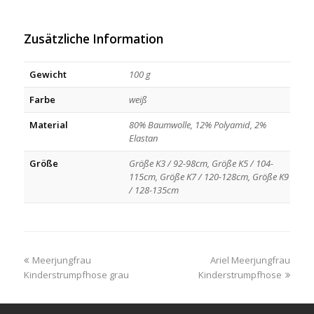
Zusätzliche Information
Gewicht
100 g
Farbe
weiß
Material
80% Baumwolle, 12% Polyamid, 2%
Elastan
Größe
Größe K3 / 92-98cm, Größe K5 / 104-
115cm, Größe K7 / 120-128cm, Größe K9
/ 128-135cm
previous
next
Meerjungfrau
Ariel Meerjungfrau
post:
post:
Kinderstrumpfhose grau
Kinderstrumpfhose