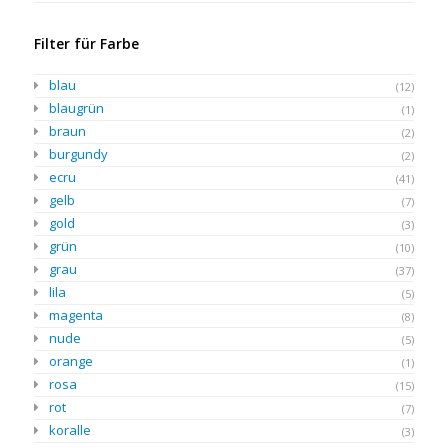
Filter für Farbe
blau
(12)
blaugrün
(1)
braun
(2)
burgundy
(2)
ecru
(41)
gelb
(7)
gold
(3)
grün
(10)
grau
(37)
lila
(5)
magenta
(8)
nude
(5)
orange
(1)
rosa
(15)
rot
(7)
koralle
(3)