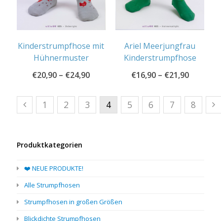
Kinderstrumpfhose mit
Ariel Meerjungfrau
Hühnermuster
Kinderstrumpfhose
€
20,90
–
€
24,90
€
16,90
–
€
21,90
1
2
3
4
5
6
7
8
Produktkategorien
❤️ NEUE PRODUKTE!
Alle Strumpfhosen
Strumpfhosen in großen Größen
Blickdichte Strumpfhosen