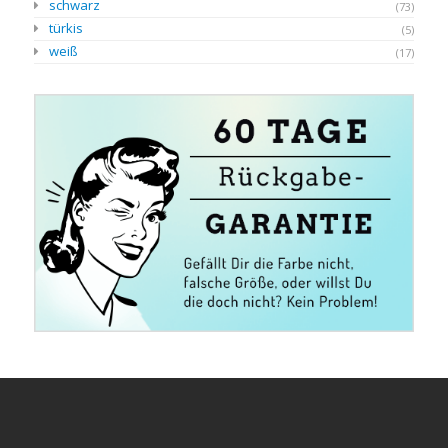
schwarz
(73)
türkis
(5)
weiß
(17)