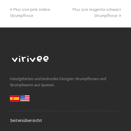
previous
next
Plus size pink ombre
Plus size magenta-schwarz
post:
post:
Strumpfhose
Strumpfhose
Handgefärbte und bedruckte Designer-Strumpfhosen und
Strumpfwaren aus Spanien.
Seitenübersicht