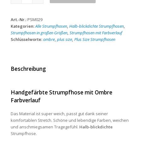
size
weiss-
schwarz
Art.-Nr.:
PSM029
Strumpfhose
Kategorien:
Alle Strumpfhosen
,
Halb-blickdichte Strumpfhosen
,
Menge
Strumpfhosen in großen Größen
,
Strumpfhosen mit Farbverlauf
Schlüsselworte:
ombre
,
plus size
,
Plus Size Strumpfhosen
Beschreibung
Handgefärbte Strumpfhose mit Ombre
Farbverlauf
Das Material ist super weich, passt gut dank seiner
komfortablen Stretch. Schöne und lebendige Farben, weichen
und anschmiegsamen Tragegefühl.
Halb-blickdichte
Strumpfhose.